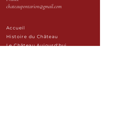
chateaupontarion@gmail.com
Accueil
Histoire du Château
Le Château Aujourd'hui
Actualités & Agenda
Contact & Accès
Faire un Don